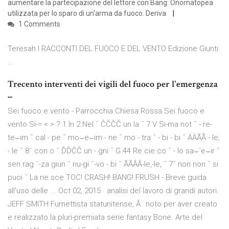
aumentare la partecipazione del lettore con Bang: Onomatopea
utilizzata per lo sparo di un'arma da fuoco. Deriva
1 Comments
Teresah I RACCONTI DEL FUOCO E DEL VENTO Edizione Giunti
...
Trecento interventi dei vigili del fuoco per l'emergenza
...
Sei fuoco e vento - Parrocchia Chiesa Rossa Sei fuoco e
vento Si-= < > ? 1.In 2.Nel ˇ ČČČČ un la ˇ 7 V Si-ma not ˇ - re-
te⌣im ˇ cal - pe ˇ mo⌣e⌣im - ne ˇ mo - tra ˇ - bi - bi ˇ ÄÄÃÃ - le,
- le ˇ 8ˇ con o ˇ ĎĎČČ un - gni ˇ G 44 Re cie co ˇ - lo sa⌣`e⌣ir ˇ
sen rag ˇ-za giun ˇ nu-gi ˇ-vo - bi ˇ ÃÃÂÂ-le,-le, ˇ 7ˇ non non ˇ si
puoi ˇ La rie sce TOC! CRASH! BANG! FRUSH - Breve guida
all'uso delle ... Oct 02, 2015 · analisi del lavoro di grandi autori.
JEFF SMITH Fumettista statunitense, Ă¨ noto per aver creato
e realizzato la pluri-premiata serie fantasy Bone. Arte del