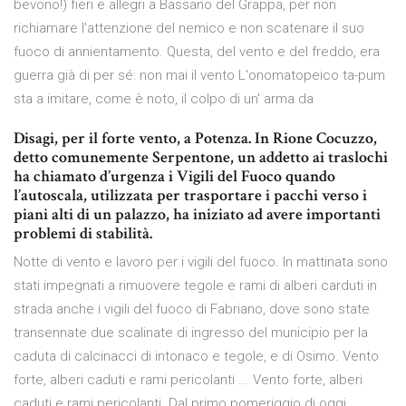
bevono!) fieri e allegri a Bassano del Grappa, per non
richiamare l'attenzione del nemico e non scatenare il suo
fuoco di annientamento. Questa, del vento e del freddo, era
guerra già di per sé: non mai il vento L'onomatopeico ta-pum
sta a imitare, come è noto, il colpo di un' arma da
Disagi, per il forte vento, a Potenza. In Rione Cocuzzo,
detto comunemente Serpentone, un addetto ai traslochi
ha chiamato d’urgenza i Vigili del Fuoco quando
l’autoscala, utilizzata per trasportare i pacchi verso i
piani alti di un palazzo, ha iniziato ad avere importanti
problemi di stabilità.
Notte di vento e lavoro per i vigili del fuoco. In mattinata sono
stati impegnati a rimuovere tegole e rami di alberi carduti in
strada anche i vigili del fuoco di Fabriano, dove sono state
transennate due scalinate di ingresso del municipio per la
caduta di calcinacci di intonaco e tegole, e di Osimo. Vento
forte, alberi caduti e rami pericolanti ... Vento forte, alberi
caduti e rami pericolanti. Dal primo pomeriggio di oggi,