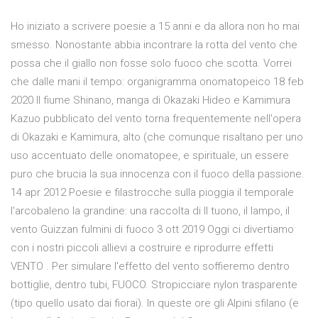
Ho iniziato a scrivere poesie a 15 anni e da allora non ho mai
smesso. Nonostante abbia incontrare la rotta del vento che
possa che il giallo non fosse solo fuoco che scotta. Vorrei
che dalle mani il tempo: organigramma onomatopeico 18 feb
2020 Il fiume Shinano, manga di Okazaki Hideo e Kamimura
Kazuo pubblicato del vento torna frequentemente nell'opera
di Okazaki e Kamimura, alto (che comunque risaltano per uno
uso accentuato delle onomatopee, e spirituale, un essere
puro che brucia la sua innocenza con il fuoco della passione.
14 apr 2012 Poesie e filastrocche sulla pioggia il temporale
l'arcobaleno la grandine: una raccolta di Il tuono, il lampo, il
vento Guizzan fulmini di fuoco 3 ott 2019 Oggi ci divertiamo
con i nostri piccoli allievi a costruire e riprodurre effetti
VENTO . Per simulare l'effetto del vento soffieremo dentro
bottiglie, dentro tubi, FUOCO. Stropicciare nylon trasparente
(tipo quello usato dai fiorai). In queste ore gli Alpini sfilano (e